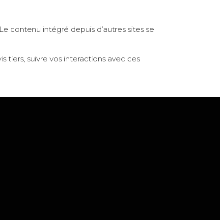
 Le contenu intégré depuis d’autres sites se
s tiers, suivre vos interactions avec ces