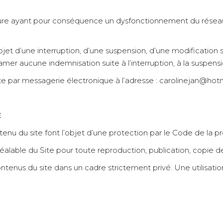
re ayant pour conséquence un dysfonctionnement du réseau
bjet d’une interruption, d’une suspension, d’une modificatio
clamer aucune indemnisation suite à l’interruption, à la suspen
 site par messagerie électronique à l’adresse : carolinejan@hotm
E
enu du site font l’objet d’une protection par le Code de la pro
t préalable du Site pour toute reproduction, publication, copie 
contenus du site dans un cadre strictement privé. Une utilisa