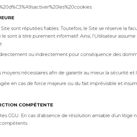
20et%20d%C3%A9sactiver%20les%20cookies
AJEURE
Site sont réputées fiables. Toutefois, le Site se réserve la fac
e sont à titre purement informatif. Ainsi, l’Utilisateur assume se
e.
nt directement ou indirectement pour conséquence des dommag
moyens nécessaires afin de garantir au mieux la sécurité et l
agée en cas de force majeure ou du fait imprévisible et insurm
IDICTION COMPÉTENTE
ntes CGU. En cas d’absence de résolution amiable d’un litige né
t compétents.