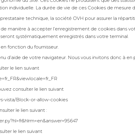
’ergonomie du Site. Ces Cookies ne produisent que des stati
ation individuelle. La durée de vie de ces Cookies de mesure
restataire technique, la société OVH pour assurer la répartiti
é de manière à accepter l’enregistrement de cookies dans votr
seront systématiquement enregistrés dans votre terminal.
en fonction du fournisseur.
enu d’aide de votre navigateur. Nous vous invitons donc à en
ter le lien suivant
le=fr_FR&viewlocale=fr_FR
uvez consulter le lien suivant
s-vista/Block-or-allow-cookies
lter le lien suivant :
wer.py?hl=fr&hlrm=en&answer=95647
lter le lien suivant