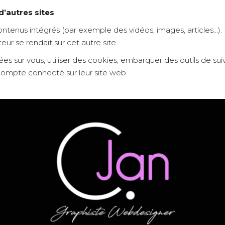
’autres sites
contenus intégrés (par exemple des vidéos, images, articles…).
ur se rendait sur cet autre site.
s sur vous, utiliser des cookies, embarquer des outils de suivi
ompte connecté sur leur site web.