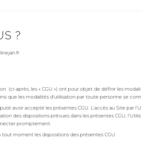
S ?
inejan.fr.
ion (ci-après, les « CGU ») ont pour objet de définir les modali
) ainsi que les modalités d’utilisation par toute personne se conne
éputé avoir accepté les présentes CGU. L’accès au Site par l’Ut
ion des dispositions prévues dans les présentes CGU, l’Utilis
connecter promptement.
 à tout moment les dispositions des présentes CGU.